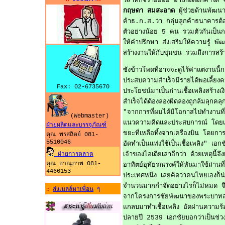
วิสาหกิจรายย่อย อำเภอดอกคำใต้ จ
กฤษดา สมสะอาด
ผู้ช่วยด้านพัฒนา
ค้าธ.ก.ส
.
ว่า กลุ่มลูกค้าธนาคาร
ตัวอย่างน้อย 5 คน รวมตัวกันเป็นกล
ให้คำปรึกษา ส่งเสริมให้ความรู้ พั
สร้างงานให้กับชุมชน รวมถึงการสร
ซังข้าวโพดที่อาจจะดูไร้ค่าแต่งานนี
ประสบความสำเร็จมีรายได้พอเลี้ยง
Fax: 02-6735670
ประโยชน์มาเป็นถ่านเชื้อเพลิงสร้างเ
สำเร็จได้ต้องลองผิดลองถูกล้มลุกคลุ
"จากการที่ผมได้มีโอกาสไปทำงานที่ต
(Webmaster)
แนวความคิดและประสบการณ์ โดยเฉพาะ
ฝ่ายผลิตและบรรจุภัณฑ์
ขยะที่เหลือทิ้งจากเครื่องบิน โด
คุณ พรสถิตย์ 081-
5510046
อัดทำเป็นแท่งใช้เป็นเชื้อเพลิง" เอกชั
ฝ่ายการตลาด
เจ้าของไอเดียเล่าอีกว่า ด้วยเหตุนี
คุณ อาณุภาพ 081-
อาทิตย์อุทัยรณรงค์ให้หันมาใช้ถ่านที
4466153
ประเทศหนึ่ง เลยคิดว่าคนไทยเองก็น่
จำนวนมากกำจัดอย่างไรก็ไม่หมด จึ
ส่งเมลล์หาเพื่อน
ๆ
::
จากโครงการชัยพัฒนาของพระบาทสมเด
แกลบมาทำเชื้อเพลิง อัดผ่านความร้
ปลายปี 2539 เอกชัยบอกว่าเป็นช่วงล