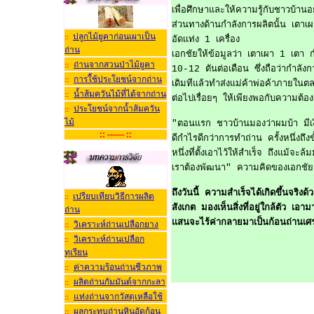
เพื่อศึกษาและให้ความรู้กับชาวบ้าน
ส่วนทางด้านกำลังการผลิตนั้น เตาเผาท
ปลูกไม้ยูคาก่อนเผาเป็น
::
อัดแท่ง 1 เครื่อง
ถ่าน
เอกชัยให้ข้อมูลว่า เตาเผา 1 เตา 
ถ่านจากสวนป่าไม้ยูคา
::
10-12 ตันต่อเดือน ซึ่งถือว่ากำลั
การใ้ช้ประโยชน์จากถ่าน
::
เดิมทีแล้วทำส่งแม่ค้าพ่อค้าภายใ
น้ำส้มควันไม้ที่ได้จากถ่าน
::
ต่อไปเรื่อยๆ ให้เพียงพอกับความต้อ
ประโยชน์จากน้ำส้มควัน
::
ไม
"ตอนแรก ชาวบ้านมองว่าผมบ้า มีเงิน
:: ------ ::
ดีกำไรดีกว่าการทำถ่าน ครั้งหนึ่งถ
หนึ่งที่ตั้งเอาไว้ให้สำเร็จ ถึงแม้จ
เราต้องพัฒนา" ความคิดของเอกชัย
ถึงวันนี้ ความสำเร็จได้เกิดขึ้นจร
เปรียบเทียบวิธีการผลิต
::
สังเกต มองเห็นสิ่งที่อยู่ใกล้ตัว เอ
ถ่าน
แสนจะไร้ค่ากลายมาเป็นก้อนถ่านเศร
วิเคราะห์ถ่านเปลือกยาง
::
วิเคราะห์ถ่านเปลือก
::
ทุเรียน
ค่าความร้อนถ่านชีวภาพ
::
ผลิตถ่านกัมมันต์จากกะลา
::
แท่งถ่านจากวัสดุเหลือใช้
::
ผลกระทบถ่านหินอัดก้อน
::