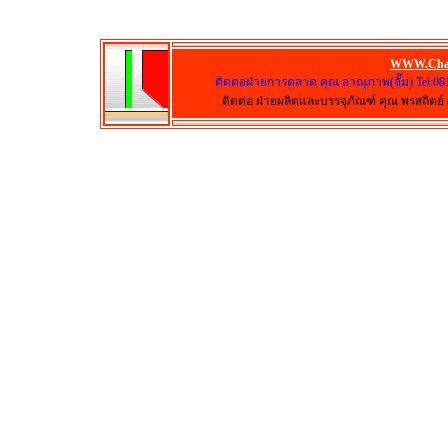
WWW.Cha
ติดต่อฝ่ายการตลาด คุณ อาณุภาพ(จั๊ม) Tel:08
ติดต่อ ฝ่ายผลิตและบรรจุภัณฑ์ คุณ พรสถิตย์ (