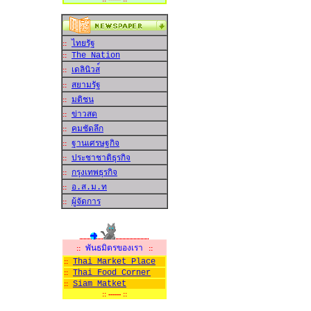
ไทยรัฐ
::
The Nation
::
เดลินิวส
::
สยามรัฐ
::
มติชน
::
ข่าวสด
::
คมชัดลึก
::
ฐานเศรษฐกิจ
::
ประชาชาติธุรกิจ
::
กรุงเทพธุรกิจ
::
อ.ส.ม.ท
::
ผู้จัดการ
::
พันธมิตรของเรา
::
::
Thai Market Place
::
Thai Food Corner
::
Siam Matket
::
:: ------ ::