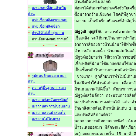
ถ่านยังติดไฟไม่ค่อยดี
เผาแกลบที่อัดแล้วเป็น
ต่อมาได้หันมาทำอย่างจริงจังกับเครื
::
ถ่าน
ซื้อมาจากร้านเชียงกง โชคดีที่ลูกชา
แท่งเชื้อเพลิงจากแกลบ
::
กลายมาเป็นหัวเรี่ยวหัวแรงที่สำคั
แท่งเชื้อเพลิงเขียว
::
ณัฐวุฒิ บุญเรียบ
อาจารย์จากสถาบันวิจ
ถ่านไม้ไผ่เพื่อสุขภาพ
::
เชื้อเพลิง จนได้มาปรึกษาการทำก้อน
ถ่านอัดแท่งผสมสารเคม
::
:: ------ ::
จากการสีของชาวบ้านนำมาใช้ทำเชื้อ
สำปะหลัง และน้ำ นำมาผสมกันแล้วเข้
ณัฐวุฒิอธิบายว่า ใช้เวลาในการอบซ
เชื้อเพลิงที่นำมาใช้เผาแต่ก่อนใช้แก
เป็นเชื้อเพลิงในการเผาแทนถือว่าดีก
รูปแบบลักษณะเตาเผา
::
"ช่วงแรกๆ ลูกค้าบ่นว่าทำไมมีเถ้าเย
ถ่าน
ไม่สนิททำให้ถ่านมีเถ้ามาก เมื่อมาอ
ความรู้พื้นฐานการเผา
::
ด้านคุณภาพให้ดีขึ้น" พัฒนาการของ
ถ่าน
ณัฐวุฒิเสริมอีกว่า กระบวนการผลิต
เผาถ่านจังหวัดกาฬสินธุ์
::
พอๆกันกับราคาของถ่านไม้ แต่ว่าต่า
เผาถ่านสหกรณ์ขอนแก่น
::
รักษาสิ่งแวดล้อมที่มาเป็นอันดับ 1
เผาถ่านสวนป่าสมเด็จ
::
และประสิทธิภาพดีกว่า
เผาถ่านไม้โกงกาง
::
นอกจากการผลิตถ่านจากซังข้าวโพด 
:: ------ ::
น้ำระเหยออกมา มีลักษณะสีดำเรียกว
หญ้าจะตายหมดภายใน 15 นาที จึงสามา